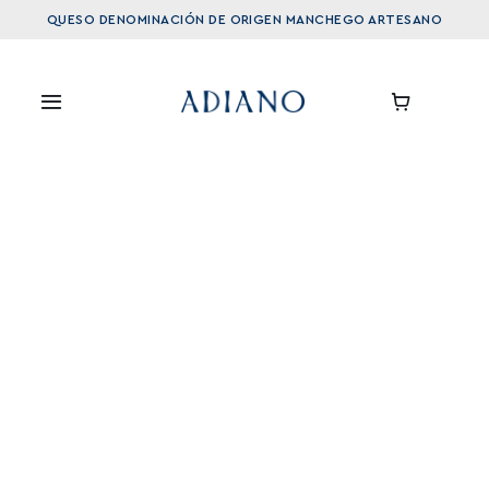
Saltar
QUESO DENOMINACIÓN DE ORIGEN MANCHEGO ARTESANO
al
contenido
Toggle
Navigation
Arcano
La Finca
Ganadería
Nuestros Quesos
Tienda