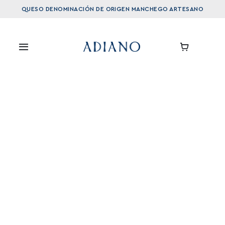
Saltar
QUESO DENOMINACIÓN DE ORIGEN MANCHEGO ARTESANO
al
contenido
Toggle
Navigation
Arcano
La Finca
Ganadería
Nuestros Quesos
Tienda