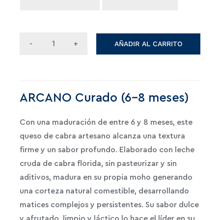
AÑADIR AL CARRITO
Queso
de
cabra
artesano
curado
ARCANO Curado (6-8 meses)
cantidad
Con una maduración de entre 6 y 8 meses, este
queso de cabra artesano alcanza una textura
firme y un sabor profundo. Elaborado con leche
cruda de cabra florida, sin pasteurizar y sin
aditivos, madura en su propia moho generando
una corteza natural comestible, desarrollando
matices complejos y persistentes. Su sabor dulce
y afrutado, limpio y láctico lo hace el líder en su